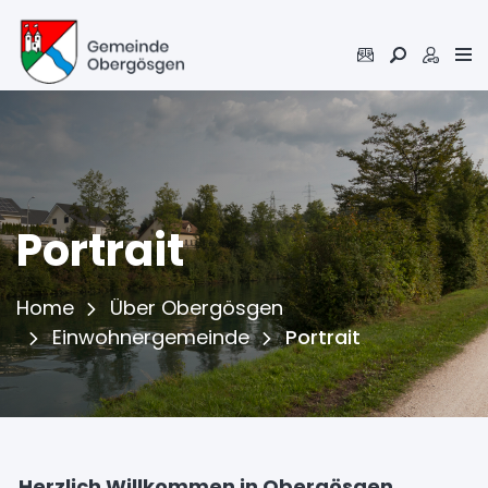
Inhalt
Kopfzeile
Portrait
Home
Über Obergösgen
(ausgewählt
Einwohnergemeinde
Portrait
Herzlich Willkommen in Obergösgen