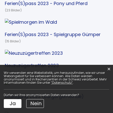
Ferien(S)pass 2023 - Pony und Pferd
(23 Bilder)
Ferien(S)pass 2023 - Spielgruppe Gümper
(15 Bilder)
Neuzuzügertreffen 2023
×
Webstatistik
(9 Bilder)
Wir verwenden eine Webstatistik, um herauszufinden, wie wir unser
Webangebot für Sie verbessern können. Alle Daten werden
anonymisiert und in Rechenzentren in der Schweiz verarbeitet. Mehr
Informationen finden Sie unter
“Datenschutz“
.
Dürfen wir Ihre anonymisierten Daten verwenden?
Waldgang 2023 (Bürgergemeinde)
Ja
Nein
(21 Bilder)