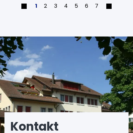
1
2
3
4
5
6
7
Fusszeile
Kontakt